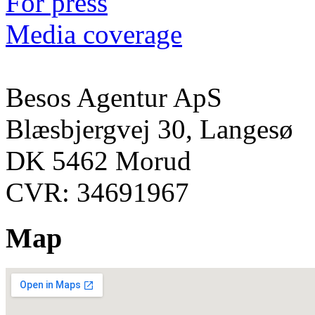
For press
Media coverage
Besos Agentur ApS
Blæsbjergvej 30, Langesø
DK 5462 Morud
CVR: 34691967
Map